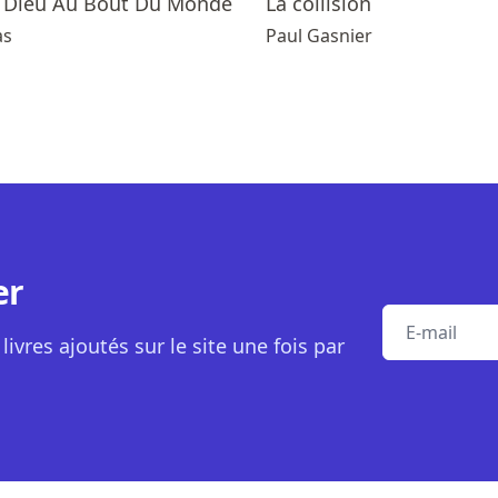
e Dieu Au Bout Du Monde
La collision
as
Paul Gasnier
er
E-mail
livres ajoutés sur le site une fois par