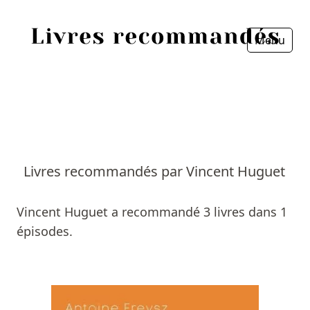
Menu
Fermer
Accueil
Episodes
Sources
Livres recommandés par Vincent Huguet
Personnes
Vincent Huguet a recommandé 3 livres dans 1
Livres
épisodes.
Livres les plus recommandés
Prix littéraires