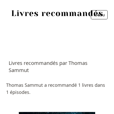
Menu
Fermer
Accueil
Episodes
Sources
Livres recommandés par Thomas
Sammut
Personnes
Livres
Thomas Sammut a recommandé 1 livres dans
1 épisodes.
Livres les plus recommandés
Prix littéraires