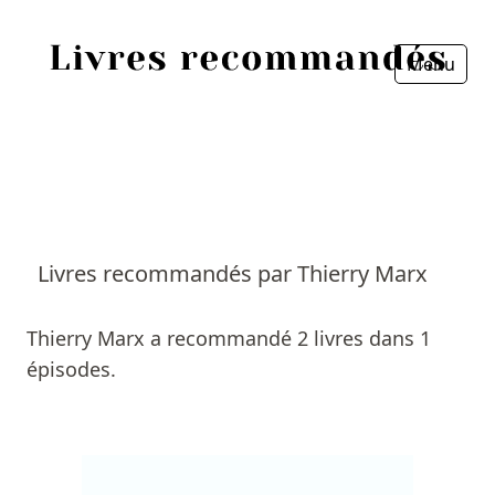
Menu
Fermer
Accueil
Episodes
Sources
Livres recommandés par Thierry Marx
Personnes
Thierry Marx a recommandé 2 livres dans 1
Livres
épisodes.
Livres les plus recommandés
Prix littéraires