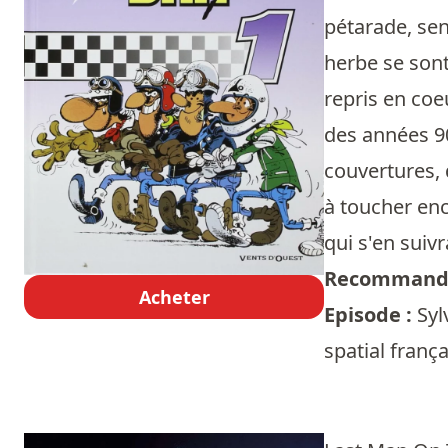
pétarade, sen
herbe se sont 
repris en coe
des années 90
couvertures, 
à toucher enc
qui s'en suiv
Recommandé
Acheter
Episode :
Syl
spatial franç