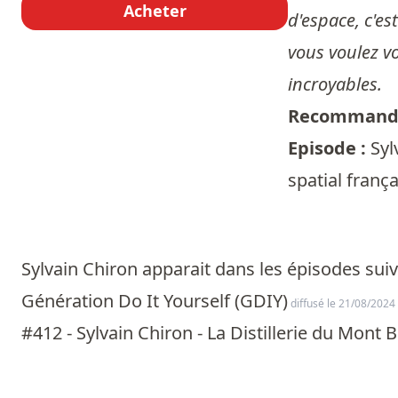
Acheter
d'espace, c'es
vous voulez vo
incroyables.
Recommandé
Episode :
Syl
spatial franç
Sylvain Chiron apparait dans les épisodes suiv
Génération Do It Yourself (GDIY)
diffusé le 21/08/2024
#412 - Sylvain Chiron - La Distillerie du Mont 