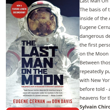
Last Man On
The basis of 
inside of the
Eugene Cerna
dangerous de
the first per
on the Moon 
Between thos
repeatedly pu
with New York
before told -
heavens for t
Sylvain Chir