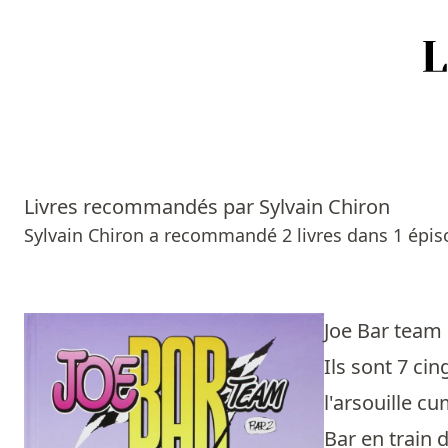
Accueil
Episodes
Livres recommandés par Sylvain Chiron
Sources
Sylvain Chiron a recommandé 2 livres dans 1 épis
Personnes
Livres
Joe Bar team
Ils sont 7 ci
Livres les plus recommandés
l'arsouille c
Prix littéraires
Bar en train 