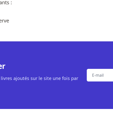
ants :
serve
er
E-mail
livres ajoutés sur le site une fois par