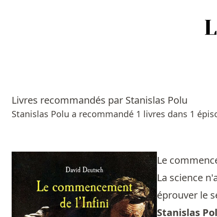
Accueil
Episodes
Livres recommandés par Stanislas Polu
Sources
Stanislas Polu a recommandé 1 livres dans 1 épis
Personnes
Livres
Le commencem
La science n'
Livres les plus recommandés
éprouver le s
Prix littéraires
Stanislas Po