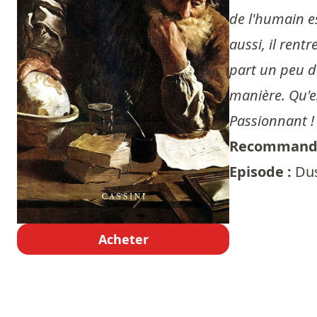
de l'humain es
aussi, il rent
part un peu d
manière. Qu'es
Passionnant !
Recommandé
Episode :
Dus
Acheter