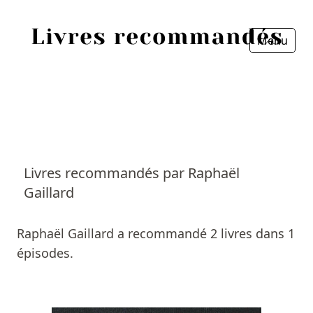
Menu
Fermer
Accueil
Episodes
Sources
Livres recommandés par Raphaël
Gaillard
Personnes
Livres
Raphaël Gaillard a recommandé 2 livres dans 1
épisodes.
Livres les plus recommandés
Prix littéraires