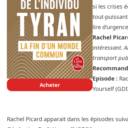
si les crises
tout-puissan
lire d’urgence
Rachel Picar
intéressant. A
transport publ
Recommandé
Episode :
Rac
Acheter
Yourself (GDI
Rachel Picard apparait dans les épisodes suiva