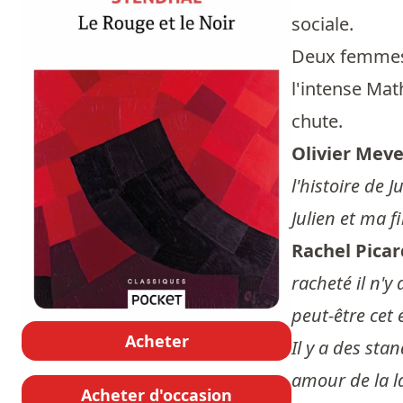
sociale.
Deux femmes l
l'intense Mat
chute.
Olivier Meve
l'histoire de 
Julien et ma fi
Rachel Picar
racheté il n'y
peut-être cet 
Acheter
Il y a des sta
amour de la l
Acheter d'occasion