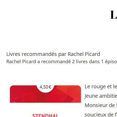
Accueil
Episodes
Livres recommandés par Rachel Picard
Sources
Rachel Picard a recommandé 2 livres dans 1 épiso
Personnes
Livres
Le rouge et l
Jeune ambitie
Livres les plus recommandés
Monsieur de 
Prix littéraires
soucieux de f