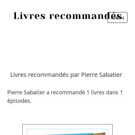
Menu
Fermer
Accueil
Episodes
Sources
Livres recommandés par Pierre Sabatier
Personnes
Pierre Sabatier a recommandé 1 livres dans 1
Livres
épisodes.
Livres les plus recommandés
Prix littéraires