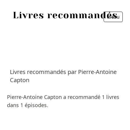
Menu
Fermer
Accueil
Episodes
Sources
Livres recommandés par Pierre-Antoine
Capton
Personnes
Livres
Pierre-Antoine Capton a recommandé 1 livres
dans 1 épisodes.
Livres les plus recommandés
Prix littéraires