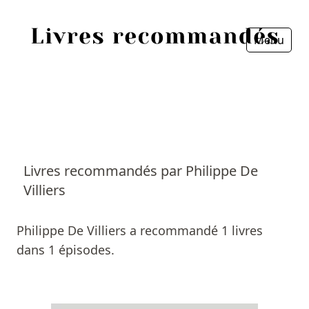
Menu
Fermer
Accueil
Episodes
Sources
Livres recommandés par Philippe De
Villiers
Personnes
Livres
Philippe De Villiers a recommandé 1 livres
dans 1 épisodes.
Livres les plus recommandés
Prix littéraires