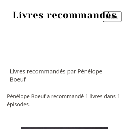
Menu
Fermer
Accueil
Episodes
Sources
Livres recommandés par Pénélope
Boeuf
Personnes
Livres
Pénélope Boeuf a recommandé 1 livres dans 1
épisodes.
Livres les plus recommandés
Prix littéraires