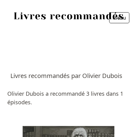
Menu
Fermer
Accueil
Episodes
Sources
Livres recommandés par Olivier Dubois
Personnes
Olivier Dubois a recommandé 3 livres dans 1
Livres
épisodes.
Livres les plus recommandés
Prix littéraires