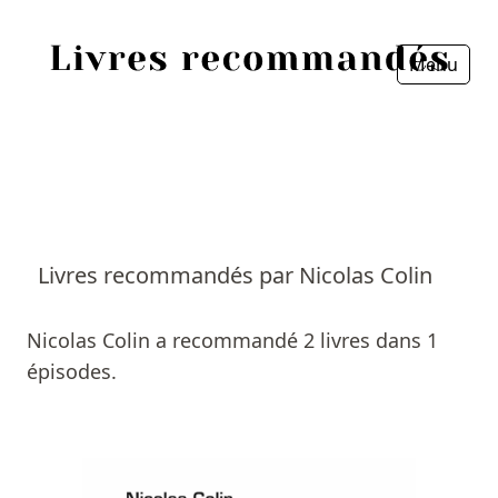
Menu
Fermer
Accueil
Episodes
Sources
Livres recommandés par Nicolas Colin
Personnes
Nicolas Colin a recommandé 2 livres dans 1
Livres
épisodes.
Livres les plus recommandés
Prix littéraires