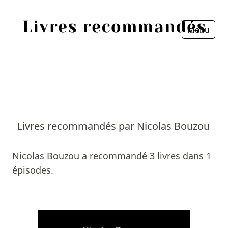
Menu
Fermer
Accueil
Episodes
Sources
Livres recommandés par Nicolas Bouzou
Personnes
Nicolas Bouzou a recommandé 3 livres dans 1
Livres
épisodes.
Livres les plus recommandés
Prix littéraires