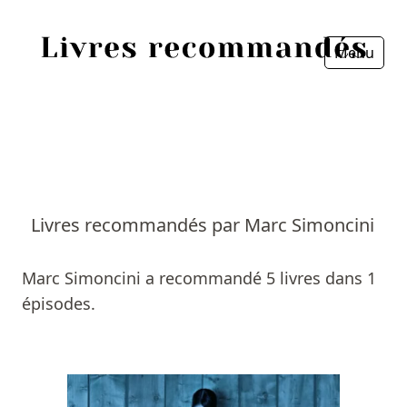
Menu
Fermer
Accueil
Episodes
Sources
Livres recommandés par Marc Simoncini
Personnes
Marc Simoncini a recommandé 5 livres dans 1
Livres
épisodes.
Livres les plus recommandés
Prix littéraires