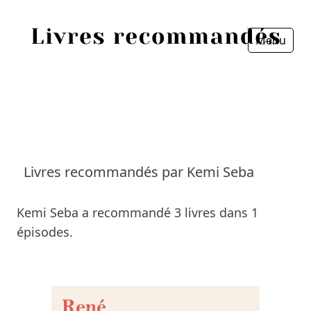
Menu
Fermer
Accueil
Episodes
Sources
Livres recommandés par Kemi Seba
Personnes
Kemi Seba a recommandé 3 livres dans 1
Livres
épisodes.
Livres les plus recommandés
Prix littéraires