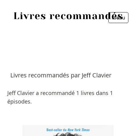
Menu
Fermer
Accueil
Episodes
Sources
Livres recommandés par Jeff Clavier
Personnes
Jeff Clavier a recommandé 1 livres dans 1
Livres
épisodes.
Livres les plus recommandés
Prix littéraires