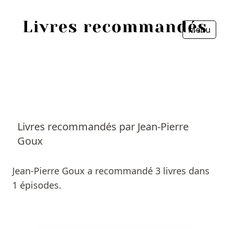
Menu
Fermer
Accueil
Episodes
Sources
Livres recommandés par Jean-Pierre
Goux
Personnes
Livres
Jean-Pierre Goux a recommandé 3 livres dans
1 épisodes.
Livres les plus recommandés
Prix littéraires