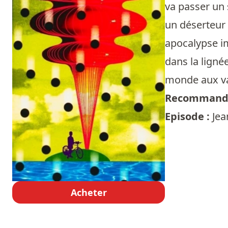
va passer un 
un déserteur 
apocalypse im
dans la ligné
monde aux va
Recommandé
Episode :
Jea
Acheter