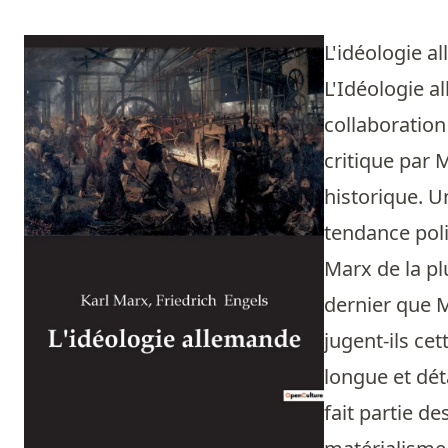
L'idéologie 
L'Idéologie a
collaboration 
critique par 
historique. U
tendance poli
Marx de la pl
dernier que M
jugent-ils cet
longue et dét
fait partie 