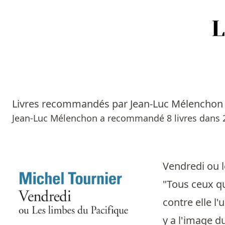
Accueil
Episodes
Livres recommandés par Jean-Luc Mélenchon
Sources
Jean-Luc Mélenchon a recommandé 8 livres dans 
Personnes
Livres
Vendredi ou 
"Tous ceux qu
Livres les plus recommandés
contre elle l
Prix littéraires
y a l'image d