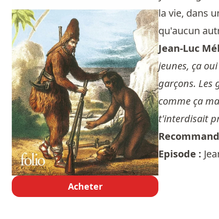
la vie, dans 
qu'aucun aut
Jean-Luc Mé
jeunes, ça oui
garçons. Les g
comme ça mais 
t'interdisait p
Recommandé
Episode :
Jea
Acheter