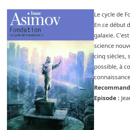
Le cycle de 
En ce début d
galaxie. C'es
science nouve
cinq siècles,
possible, à c
connaissances
Recommandé
Episode :
Jea