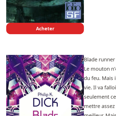
Acheter
Blade runne
Le mouton n'é
du feu. Mais i
vie. Il va fal
seulement ce 
mettre assez d
meilleur. Mai