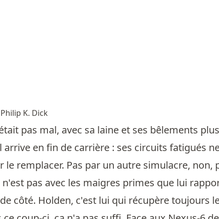
r
Philip K. Dick
tait pas mal, avec sa laine et ses bêlements plus 
l arrive en fin de carrière : ses circuits fatigués
loir le remplacer. Pas par un autre simulacre, non
n'est pas avec les maigres primes que lui rappor
e côté. Holden, c'est lui qui récupère toujours les
s ce coup-ci, ça n'a pas suffi. Face aux Nexus-6 