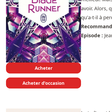
avoir. Alors,
qu'a-t-il à per
Recommandé
Episode :
Jea
Acheter
Acheter d'occasion