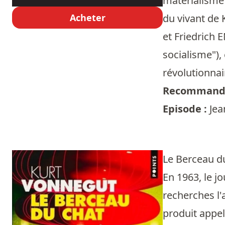
matérialisme 
Acheter
du vivant de 
et Friedrich E
socialisme"),
révolutionnai
Recommandé
Episode :
Jea
Le Berceau d
En 1963, le j
recherches l'
produit appelé