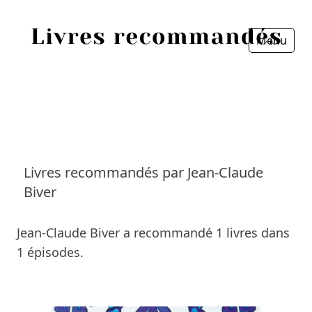
Menu
Fermer
Accueil
Episodes
Sources
Livres recommandés par Jean-Claude
Biver
Personnes
Livres
Jean-Claude Biver a recommandé 1 livres dans
1 épisodes.
Livres les plus recommandés
Prix littéraires