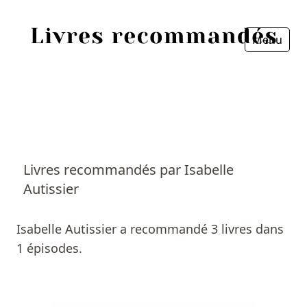
Menu
Fermer
Accueil
Episodes
Sources
Livres recommandés par Isabelle
Autissier
Personnes
Livres
Isabelle Autissier a recommandé 3 livres dans
1 épisodes.
Livres les plus recommandés
Prix littéraires