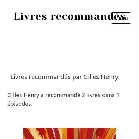
Menu
Fermer
Accueil
Episodes
Sources
Livres recommandés par Gilles Henry
Personnes
Gilles Henry a recommandé 2 livres dans 1
Livres
épisodes.
Livres les plus recommandés
Prix littéraires