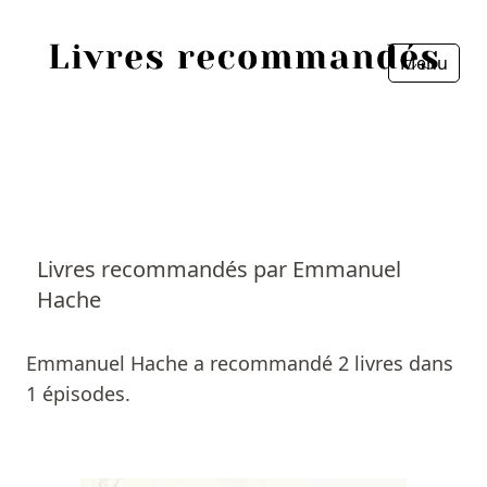
Menu
Fermer
Accueil
Episodes
Sources
Livres recommandés par Emmanuel
Hache
Personnes
Livres
Emmanuel Hache a recommandé 2 livres dans
1 épisodes.
Livres les plus recommandés
Prix littéraires