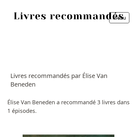
Menu
Fermer
Accueil
Episodes
Sources
Livres recommandés par Élise Van
Beneden
Personnes
Livres
Élise Van Beneden a recommandé 3 livres dans
1 épisodes.
Livres les plus recommandés
Prix littéraires