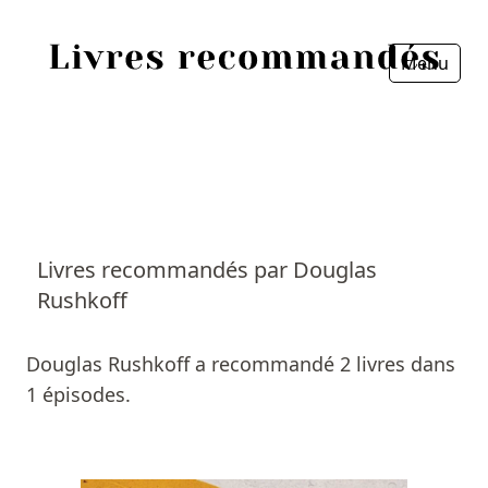
Menu
Fermer
Accueil
Episodes
Sources
Livres recommandés par Douglas
Rushkoff
Personnes
Livres
Douglas Rushkoff a recommandé 2 livres dans
1 épisodes.
Livres les plus recommandés
Prix littéraires