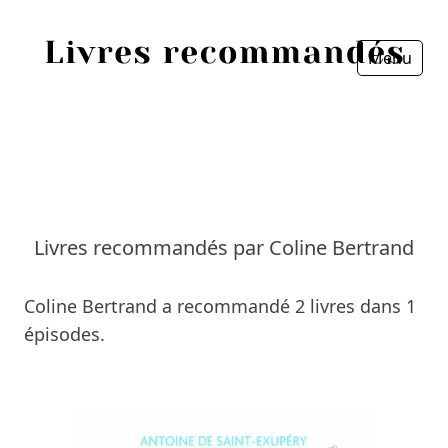
Menu
Fermer
Accueil
Episodes
Sources
Livres recommandés par Coline Bertrand
Personnes
Coline Bertrand a recommandé 2 livres dans 1
Livres
épisodes.
Livres les plus recommandés
Prix littéraires