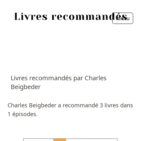
Menu
Fermer
Accueil
Episodes
Sources
Livres recommandés par Charles
Beigbeder
Personnes
Livres
Charles Beigbeder a recommandé 3 livres dans
1 épisodes.
Livres les plus recommandés
Prix littéraires