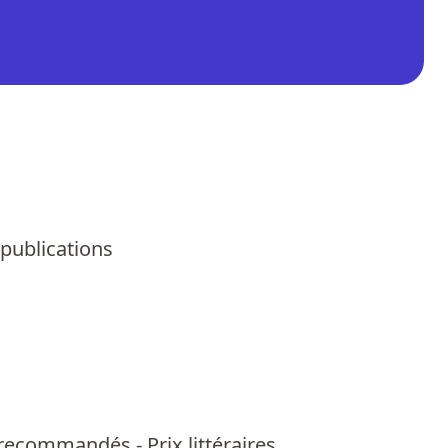
 publications
us recommandés
-
Prix littéraires