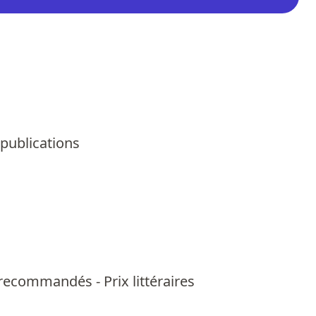
 publications
us recommandés
-
Prix littéraires