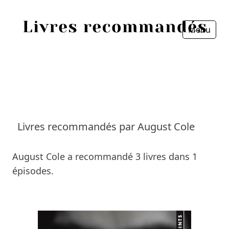
Menu
Fermer
Accueil
Episodes
Sources
Livres recommandés par August Cole
Personnes
August Cole a recommandé 3 livres dans 1
Livres
épisodes.
Livres les plus recommandés
Prix littéraires