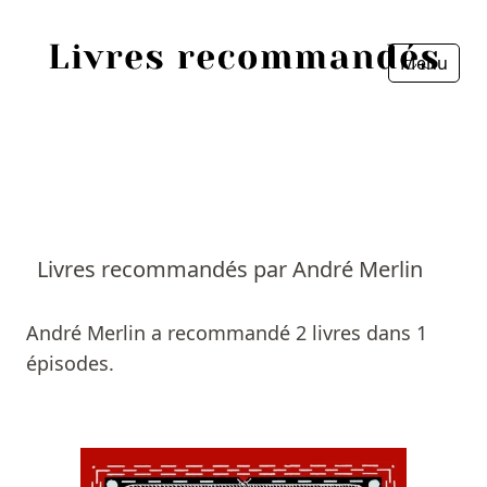
Menu
Fermer
Accueil
Episodes
Sources
Livres recommandés par André Merlin
Personnes
André Merlin a recommandé 2 livres dans 1
Livres
épisodes.
Livres les plus recommandés
Prix littéraires