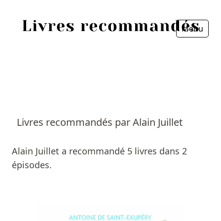
Menu
Fermer
Accueil
Episodes
Sources
Livres recommandés par Alain Juillet
Personnes
Alain Juillet a recommandé 5 livres dans 2
Livres
épisodes.
Livres les plus recommandés
Prix littéraires