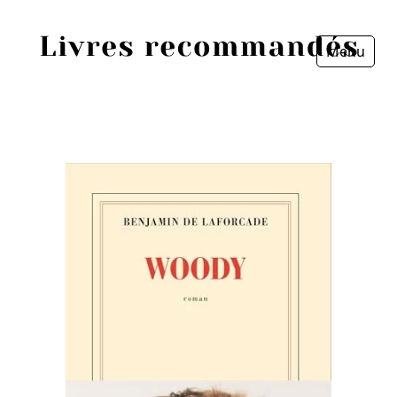
Menu
Fermer
Accueil
Episodes
Sources
Personnes
Livres
Livres les plus recommandés
Prix littéraires