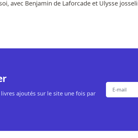
soi, avec Benjamin de Laforcade et Ulysse josselin
er
E-mail
livres ajoutés sur le site une fois par