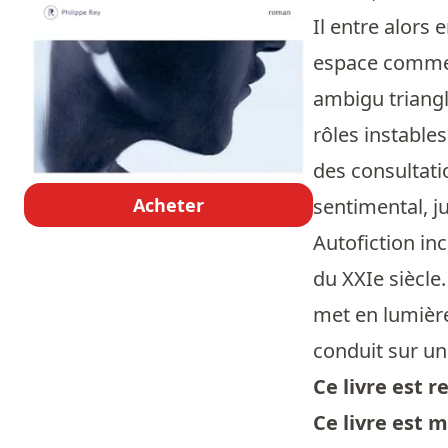
Il entre alors
espace comme e
ambigu triangl
rôles instables
des consultati
Acheter
sentimental, j
Autofiction in
du XXIe siècle
met en lumière
conduit sur une
Ce livre est
Ce livre est 