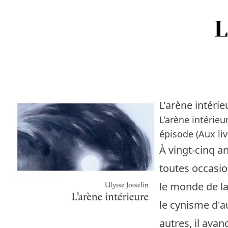
Accueil
Episodes
L'arène intéri
Sources
L'arène intérie
épisode (Aux livr
Personnes
À vingt-cinq an
Livres
toutes occasio
le monde de la
Livres les plus recommandés
le cynisme d'au
Prix littéraires
autres, il avan