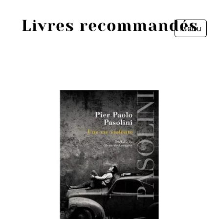
Menu
Fermer
Accueil
Episodes
Sources
Personnes
Livres
Livres les plus recommandés
Prix littéraires