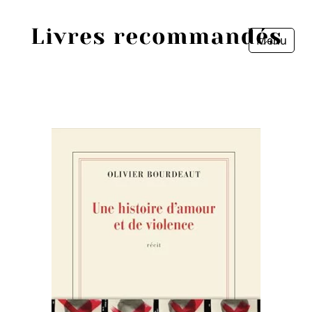
Menu
Fermer
Accueil
Episodes
Sources
Personnes
Livres
Livres les plus recommandés
Prix littéraires