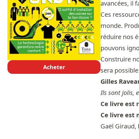
avancées, il 
Ces ressourc
monde. Produ
réduire nos 
pouvons ignor
Construire no
Acheter
sera possibl
Gilles Ravea
Ils sont jolis
Ce livre es
Ce livre est
Gaël Giraud, 