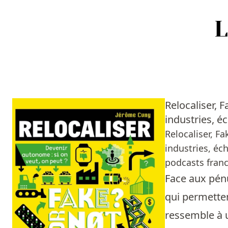
Accueil
Episodes
Relocaliser, 
Sources
industries, é
Relocaliser, Fa
Personnes
industries, éc
podcasts franc
Livres
Face aux pénu
Livres les plus recommandés
qui permette
ressemble à u
Prix littéraires