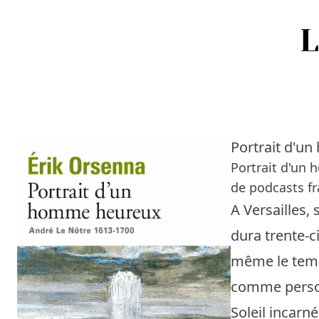
Accueil
Episodes
Portrait d'u
Sources
Portrait d'un 
de podcasts fr
Personnes
A Versailles,
Livres
dura trente-c
même le temps
Livres les plus recommandés
comme personn
Prix littéraires
Soleil incarn