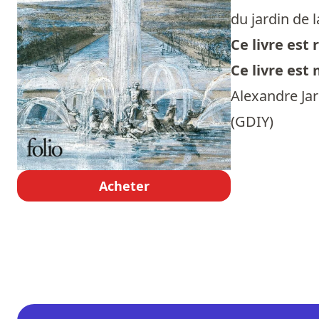
du jardin de 
Ce livre es
Ce livre est
Alexandre Jard
(GDIY)
Acheter