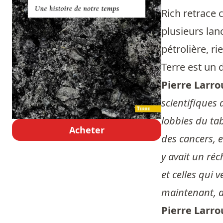
Rich retrace 
plusieurs lan
pétrolière, r
Terre est un 
Pierre Larro
scientifiques
lobbies du tab
Acheter
des cancers, e
y avait un réc
et celles qui 
maintenant, a
Pierre Larro