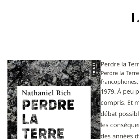
Accueil
Episodes
Perdre la Ter
Sources
Perdre la Terr
francophones, 
Personnes
1979. À peu p
Livres
compris. Et 
débat possible
Livres les plus recommandés
les conséquen
Prix littéraires
des années d’