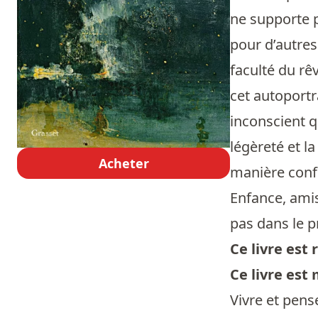
ne supporte p
pour d’autres 
faculté du rê
cet autoportr
inconscient qu
légèreté et la
Acheter
manière confon
Enfance, amis
pas dans le pr
Ce livre es
Ce livre est
Vivre et pense