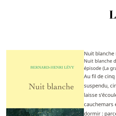
Accueil
Episodes
Nuit blanche
Sources
Nuit blanche d
épisode (La gra
Personnes
Au fil de ci
Livres
suspendu, cir
laisse s’écoul
Livres les plus recommandés
cauchemars év
Prix littéraires
dormir : parc