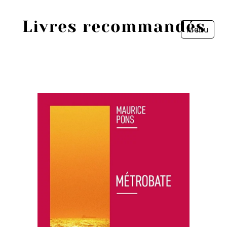
Menu
Fermer
Accueil
Episodes
Sources
Personnes
Livres
Livres les plus recommandés
Prix littéraires