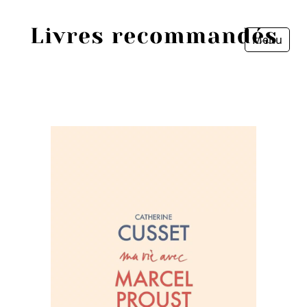
Menu
Fermer
Accueil
Episodes
Sources
Personnes
Livres
Livres les plus recommandés
Prix littéraires