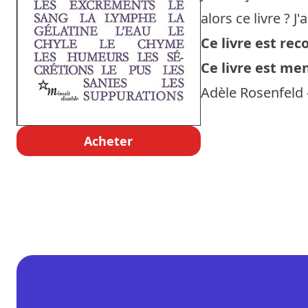
alors ce livre ? 
Ce livre est r
Ce livre est me
Adèle Rosenfeld
Acheter