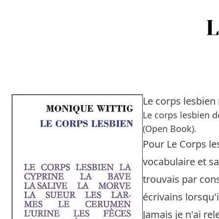
Accueil
Episodes
Le corps lesbien
Sources
Le corps lesbien 
(Open Book).
Personnes
Pour Le Corps les
Livres
vocabulaire et sa
trouvais par con
Livres les plus recommandés
écrivains lorsqu'
Prix littéraires
Jamais je n'ai re