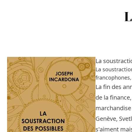
Accueil
Episodes
La soustract
Sources
La soustractio
francophones, d
Personnes
La fin des an
Livres
de la finance,
marchandise 
Livres les plus recommandés
Genève, Svetl
Prix littéraires
s'aiment mais