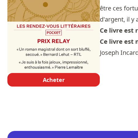
être ces fort
d'argent, il y
Ce livre es
Ce livre est
Joseph Incardo
Acheter