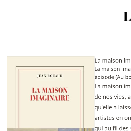
Accueil
Episodes
La maison im
Sources
La maison imag
épisode (Au bo
Personnes
La maison ima
Livres
de nos vies, 
qu'elle a lai
Livres les plus recommandés
artistes en on
Prix littéraires
qui au fil de