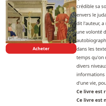
crédible sa so
envers le jud
dit l'auteur, 
une volonté d
autobiographi
Acheter
dans les text
temps qu'on n
divers niveau
informations
d'une vie, pou
Ce livre es
Ce livre est