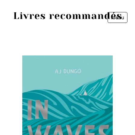
Menu
Fermer
Accueil
Episodes
Sources
Personnes
Livres
Livres les plus recommandés
Prix littéraires