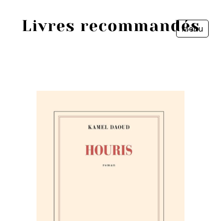
Menu
Fermer
Accueil
Episodes
Sources
Personnes
Livres
Livres les plus recommandés
Prix littéraires