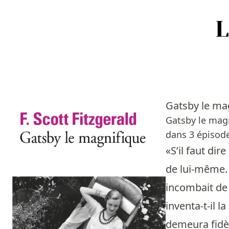
Accueil
Episodes
Gatsby le ma
Sources
Gatsby le magn
dans 3 épisodes
Personnes
«S’il faut dir
Livres
de lui-même. I
incombait de 
Livres les plus recommandés
inventa-t-il l
Prix littéraires
demeura fidèl