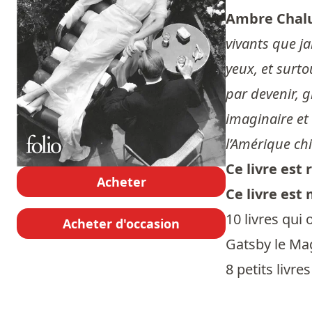
Ambre Chal
vivants que j
yeux, et surto
par devenir, g
imaginaire et
l’Amérique ch
Ce livre es
Acheter
Ce livre est
10 livres qui 
Acheter d'occasion
Gatsby le Mag
8 petits livres 