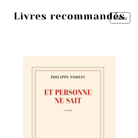
Menu
Fermer
Accueil
Episodes
Sources
Personnes
Livres
Livres les plus recommandés
Prix littéraires